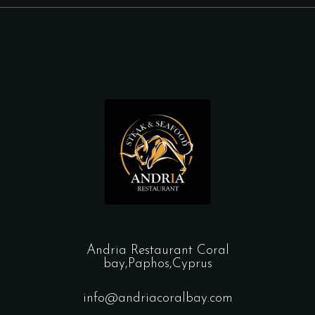
Andria Restaurant Coral
bay,Paphos,Cyprus
info@andriacoralbay.com